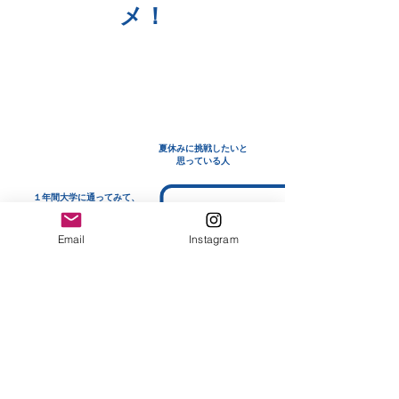
メ！
スポーツと国際協力に
興味がある大学生
夏休みに挑戦したいと
思っている人
１年間大学に通ってみて、
「もっと何かを学びたい」
​と思っている人
Email
Instagram
大学卒業前に
大きな挑戦をしたい
大学​４年生
国際教育やスポーツに
関心のある
​高校３年生