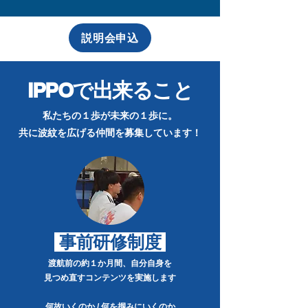
説明会申込
IPPOで出来ること
私たちの１歩が未来の１歩に。
​共に波紋を広げる仲間を募集しています！
事前研修制度
渡航前の約１か月間、
自分自身を
見つめ直す
コンテンツを実施します
​何故
いくのか / 何を掴みにいくのか