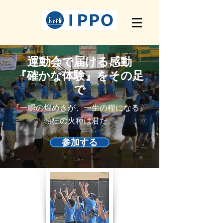
運動会で届ける感動​
『確かな体験』をその足
で
『一瞬の煌めきが、一生の糧になる』
​熱狂の火種は君だ。
参加する